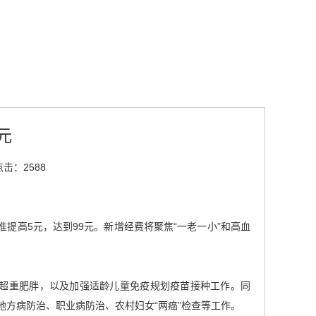
元
点击：2588
准提高5元，达到99元。新增经费将聚焦“一老一小”和高血
童超重肥胖，以及加强适龄儿童免疫规划疫苗接种工作。同
方病防治、职业病防治、农村妇女“两癌”检查等工作。