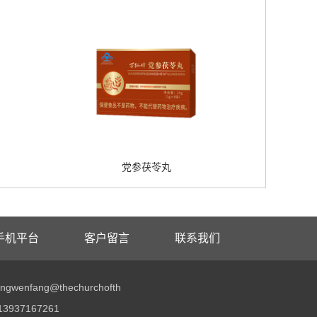
党参茯苓丸
手机平台
客户留言
联系我们
wenfang@thechurchofth
3937167261