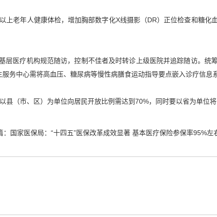
及以上老年人健康体检，增加胸部数字化X线摄影（DR）正位检查和糖化
基层医疗机构规范随访，控制不佳者及时转诊上级医院并追踪随访。统
区卫生服务中心需将高血压、糖尿病等慢性病膳食运动指导要点嵌入诊疗信
年以县（市、区）为单位向居民开放比例需达到70%，同时要以省为单位
篇：
国家医保局：“十四五”医保改革成效显著 基本医疗保险参保率95%左