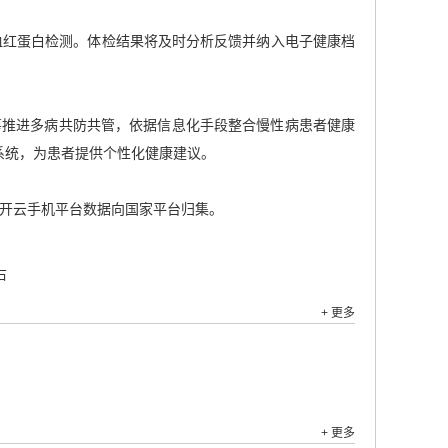
血红蛋白检测。体检结果将及时分析反馈并纳入电子健康档
筹推进多病共防共管，依据信息化手段整合慢性病患者健康
息系统，为患者提供个性化健康建议。
将开云手机平台数据向国家平台归集。
右
+ 更多
+ 更多