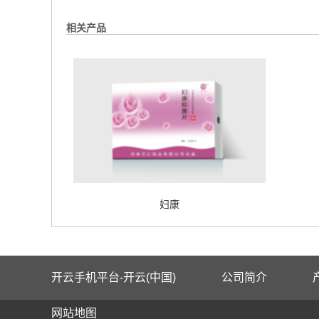
相关产品
妇康
开云手机平台-开云(中国)
公司简介
网站地图