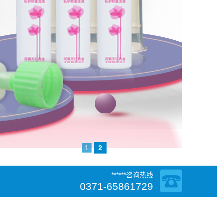
1
2
******咨询热线
0371-65861729