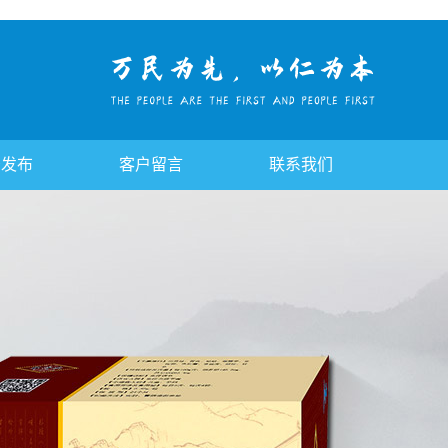
告发布
客户留言
联系我们