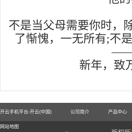
不是当父母需要你时，
了惭愧，一无所有
;
不
—
新年，致
开云手机平台-开云(中国)
公司简介
产品中心
网站地图