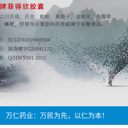
万仁药业：万民为先，以仁为本！