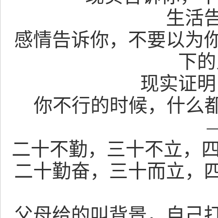
生活
感情告诉你，不要以为
下的
现实证明
你不行的时候，什么
二十不勤，三十不立，
二十勤奋，三十而立，
父母给的叫背景，自己