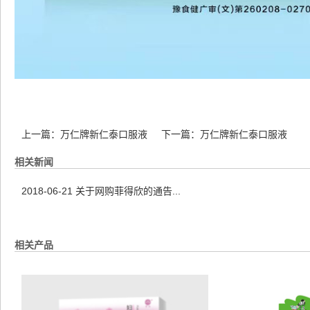
上一篇：
万仁牌新仁泰口服液
下一篇：
万仁牌新仁泰口服液
相关新闻
2018-06-21
关于网购菲得欣的通告...
相关产品