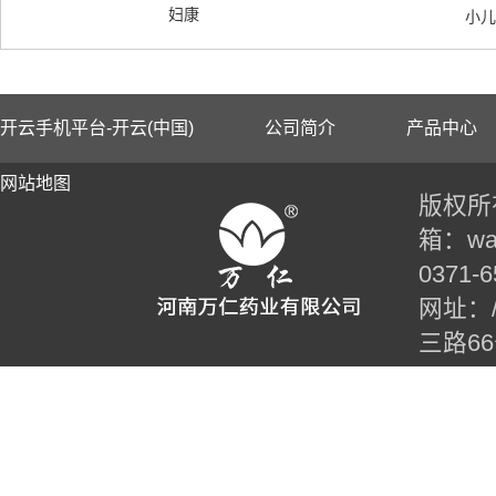
妇康
小儿
开云手机平台-开云(中国)
公司简介
产品中心
网站地图
版权所有
箱：wan
0371-6
网址：//t
三路6