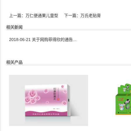
上一篇：
万仁便通果儿童型
下一篇：
万氏老贴膏
相关新闻
2018-06-21
关于网购菲得欣的通告...
相关产品