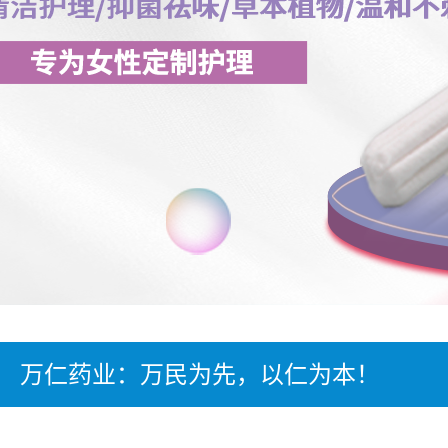
万仁药业：万民为先，以仁为本！