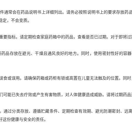
些条件通常会在药品说明书上详细列出。请务必按照说明书上的要求存放药
稳定，不会变质。
性的重要指标。请定期检查家庭药箱中的药品，查看是否已过期。对于即将
量将药品存放在避光、干燥且通风良好的地方。同时，使用密封性好的容
以防误食或误用。请确保药箱或药柜有锁或高置在儿童无法触及的位置。同
们可能已失去疗效或产生有害物质，对人体健康造成威胁。请将过期药品送至
。通过分类存放、遵循贮藏条件、定期检查有效期、避光防潮密封、远
好这份健康与安全的责任。