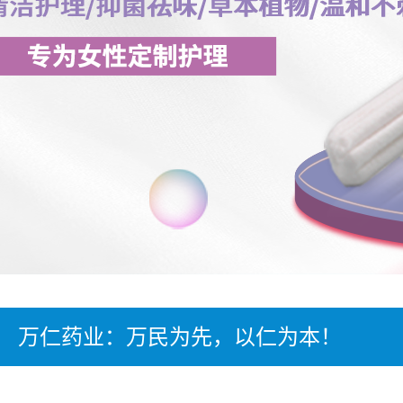
万仁药业：万民为先，以仁为本！