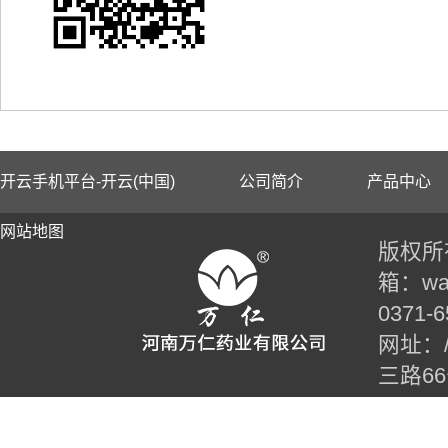
开云手机平台-开云(中国)
公司简介
产品中心
网站地图
版权所有
箱：wan
0371-6
网址：//t
三路6