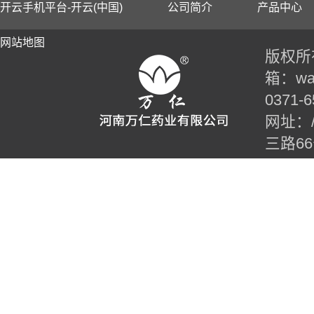
开云手机平台-开云(中国)
公司简介
产品中心
网站地图
版权所有
箱：wan
0371-6
网址：//t
三路6