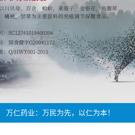
万仁药业：万民为先，以仁为本！