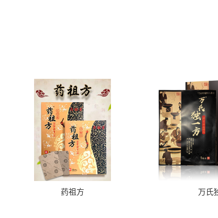
药祖方
万氏