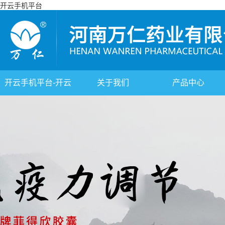
开云手机平台
开云手机平台-开云
关于我们
产品中心
(中国)